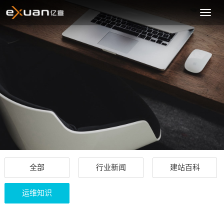
嘉
兴
网
站
制
作
全部
行业新闻
建站百科
运维知识