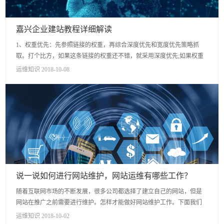
嘉兴企业建站教程详细解读
1、权重优先：先参照链接的权重，再综合深度优先和宽度优先策略抓
取。打个比方，如果这条链接的权重还不错，就采用深度优先;如果权重
很低，则采用宽度优先。 2、重访抓取：这个就可以直接字面上理...
运维知识 2018-10-08
说一说如何进行网站维护，网站运维有哪些工作？
随着互联网市场的不断发展，很多公司都选择了建立自己的网站，但是
网站在推广之前需要进行维护。怎样才能做好网站维护工作。下面我们
来谈谈这个问题。 1. 提高网站质量。 要想让你的网站受...
运维知识 2018-10-02