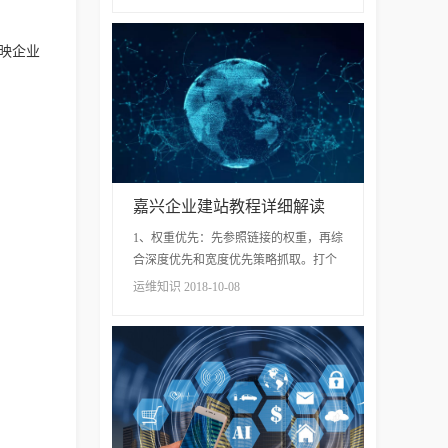
又怕忽略那个服务，这样做很容易造成
一个网站有多个主题，不仅网站内容看
起来杂...
映企业
嘉兴企业建站教程详细解读
1、权重优先：先参照链接的权重，再综
合深度优先和宽度优先策略抓取。打个
比方，如果这条链接的权重还不错，就
运维知识 2018-10-08
采用深度优先;如果权重很低，则采用宽
度优先。 2、重访抓取：这个就可以直
接字面上理...